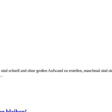
nd schnell und ohne großen Aufwand zu erstellen, manchmal sind sie e
e…
en bleiben!