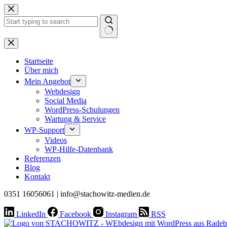
Zum
Inhalt
springen
Keine
Ergebnisse
Startseite
Über mich
Mein Angebot
Webdesign
Social Media
WordPress-Schulungen
Wartung & Service
WP-Support
Videos
WP-Hilfe-Datenbank
Referenzen
Blog
Kontakt
0351 16056061 | info@stachowitz-medien.de
LinkedIn
Facebook
Instagram
RSS