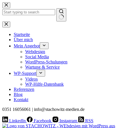
Zum
Inhalt
springen
Keine
Ergebnisse
Startseite
Über mich
Mein Angebot
Webdesign
Social Media
WordPress-Schulungen
Wartung & Service
WP-Support
Videos
WP-Hilfe-Datenbank
Referenzen
Blog
Kontakt
0351 16056061 | info@stachowitz-medien.de
LinkedIn
Facebook
Instagram
RSS