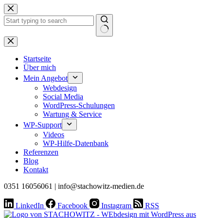
Zum
Inhalt
springen
Keine
Ergebnisse
Startseite
Über mich
Mein Angebot
Webdesign
Social Media
WordPress-Schulungen
Wartung & Service
WP-Support
Videos
WP-Hilfe-Datenbank
Referenzen
Blog
Kontakt
0351 16056061 | info@stachowitz-medien.de
LinkedIn
Facebook
Instagram
RSS