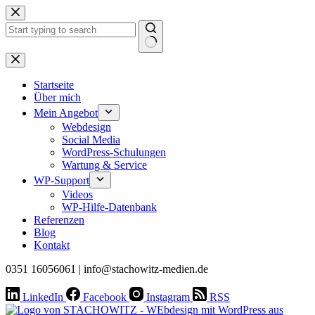
Zum
Inhalt
springen
Keine
Ergebnisse
Startseite
Über mich
Mein Angebot
Webdesign
Social Media
WordPress-Schulungen
Wartung & Service
WP-Support
Videos
WP-Hilfe-Datenbank
Referenzen
Blog
Kontakt
0351 16056061 | info@stachowitz-medien.de
LinkedIn
Facebook
Instagram
RSS