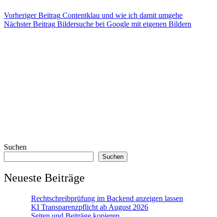
Vorheriger
Beitrag
Contentklau und wie ich damit umgehe
Nächster
Beitrag
Bildersuche bei Google mit eigenen Bildern
Suchen
Suchen
Neueste Beiträge
Rechtschreibprüfung im Backend anzeigen lassen
KI Transparenzpflicht ab August 2026
Seiten und Beiträge kopieren