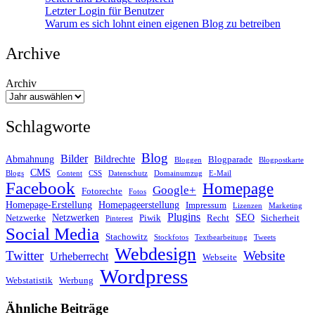
Letzter Login für Benutzer
Warum es sich lohnt einen eigenen Blog zu betreiben
Archive
Archiv
Schlagworte
Blog
Bilder
Abmahnung
Bildrechte
Blogparade
Bloggen
Blogpostkarte
CMS
Blogs
Content
CSS
Datenschutz
Domainumzug
E-Mail
Facebook
Homepage
Google+
Fotorechte
Fotos
Homepage-Erstellung
Homepageerstellung
Impressum
Lizenzen
Marketing
Plugins
Netzwerken
SEO
Netzwerke
Piwik
Recht
Sicherheit
Pinterest
Social Media
Stachowitz
Stockfotos
Textbearbeitung
Tweets
Webdesign
Twitter
Website
Urheberrecht
Webseite
Wordpress
Webstatistik
Werbung
Ähnliche Beiträge