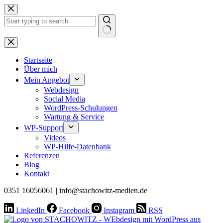
Zum
Inhalt
springen
Keine
Ergebnisse
Startseite
Über mich
Mein Angebot
Webdesign
Social Media
WordPress-Schulungen
Wartung & Service
WP-Support
Videos
WP-Hilfe-Datenbank
Referenzen
Blog
Kontakt
0351 16056061 | info@stachowitz-medien.de
LinkedIn
Facebook
Instagram
RSS