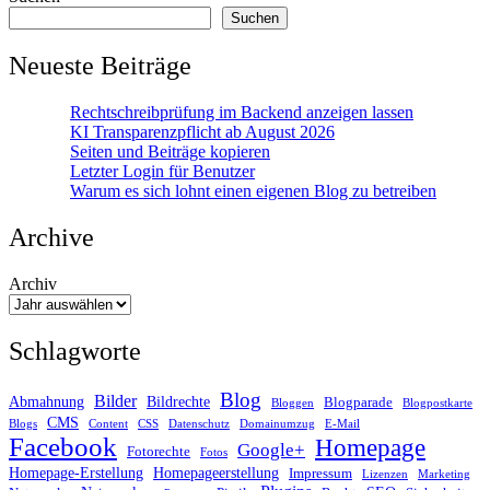
Suchen
Neueste Beiträge
Rechtschreibprüfung im Backend anzeigen lassen
KI Transparenzpflicht ab August 2026
Seiten und Beiträge kopieren
Letzter Login für Benutzer
Warum es sich lohnt einen eigenen Blog zu betreiben
Archive
Archiv
Schlagworte
Blog
Bilder
Abmahnung
Bildrechte
Blogparade
Bloggen
Blogpostkarte
CMS
Blogs
Content
CSS
Datenschutz
Domainumzug
E-Mail
Facebook
Homepage
Google+
Fotorechte
Fotos
Homepage-Erstellung
Homepageerstellung
Impressum
Lizenzen
Marketing