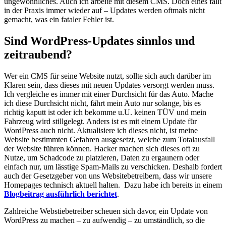
ungewöhnliches. Auch ich arbeite mit diesem CMS. Doch eines fällt
in der Praxis immer wieder auf – Updates werden oftmals nicht
gemacht, was ein fataler Fehler ist.
Sind WordPress-Updates sinnlos und
zeitraubend?
Wer ein CMS für seine Website nutzt, sollte sich auch darüber im
Klaren sein, dass dieses mit neuen Updates versorgt werden muss.
Ich vergleiche es immer mit einer Durchsicht für das Auto. Mache
ich diese Durchsicht nicht, fährt mein Auto nur solange, bis es
richtig kaputt ist oder ich bekomme u.U. keinen TÜV und mein
Fahrzeug wird stillgelegt. Anders ist es mit einem Update für
WordPress auch nicht. Aktualisiere ich dieses nicht, ist meine
Website bestimmten Gefahren ausgesetzt, welche zum Totalausfall
der Website führen können. Hacker machen sich dieses oft zu
Nutze, um Schadcode zu platzieren, Daten zu ergaunern oder
einfach nur, um lässtige Spam-Mails zu verschicken. Deshalb fordert
auch der Gesetzgeber von uns Websitebetreibern, dass wir unsere
Homepages technisch aktuell halten. Dazu habe ich bereits in einem
Blogbeitrag ausführlich berichtet
.
Zahlreiche Webstiebetreiber scheuen sich davor, ein Update von
WordPress zu machen – zu aufwendig – zu umständlich, so die